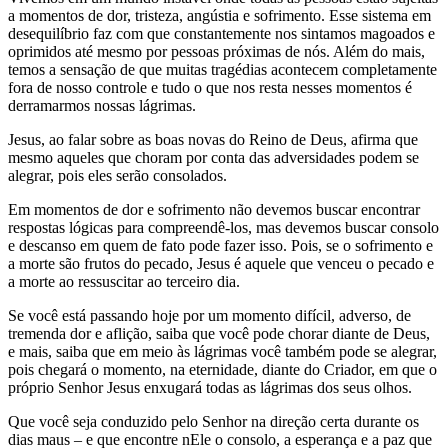
a momentos de dor, tristeza, angústia e sofrimento. Esse sistema em
desequilíbrio faz com que constantemente nos sintamos magoados e
oprimidos até mesmo por pessoas próximas de nós. Além do mais,
temos a sensação de que muitas tragédias acontecem completamente
fora de nosso controle e tudo o que nos resta nesses momentos é
derramarmos nossas lágrimas.
Jesus, ao falar sobre as boas novas do Reino de Deus, afirma que
mesmo aqueles que choram por conta das adversidades podem se
alegrar, pois eles serão consolados.
Em momentos de dor e sofrimento não devemos buscar encontrar
respostas lógicas para compreendê-los, mas devemos buscar consolo
e descanso em quem de fato pode fazer isso. Pois, se o sofrimento e
a morte são frutos do pecado, Jesus é aquele que venceu o pecado e
a morte ao ressuscitar ao terceiro dia.
Se você está passando hoje por um momento difícil, adverso, de
tremenda dor e aflição, saiba que você pode chorar diante de Deus,
e mais, saiba que em meio às lágrimas você também pode se alegrar,
pois chegará o momento, na eternidade, diante do Criador, em que o
próprio Senhor Jesus enxugará todas as lágrimas dos seus olhos.
Que você seja conduzido pelo Senhor na direção certa durante os
dias maus – e que encontre nEle o consolo, a esperança e a paz que