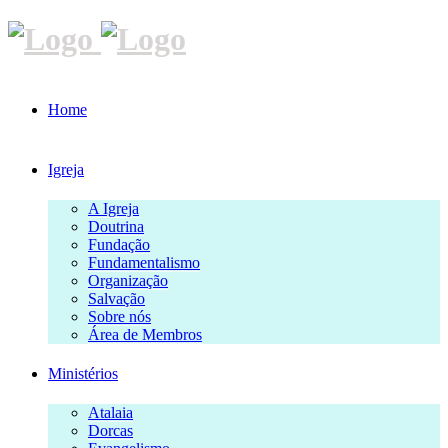
Home
Igreja
A Igreja
Doutrina
Fundação
Fundamentalismo
Organização
Salvação
Sobre nós
Área de Membros
Ministérios
Atalaia
Dorcas