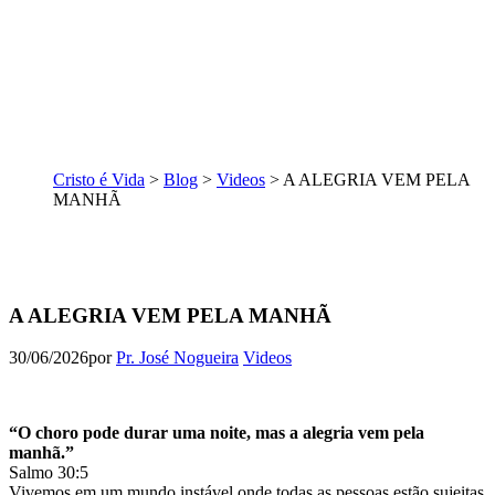
Cristo é Vida
>
Blog
>
Videos
>
A ALEGRIA VEM PELA
MANHÃ
A ALEGRIA VEM PELA MANHÃ
30/06/2026
por
Pr. José Nogueira
Videos
“O choro pode durar uma noite, mas a alegria vem pela
manhã.”
Salmo 30:5
Vivemos em um mundo instável onde todas as pessoas estão sujeitas