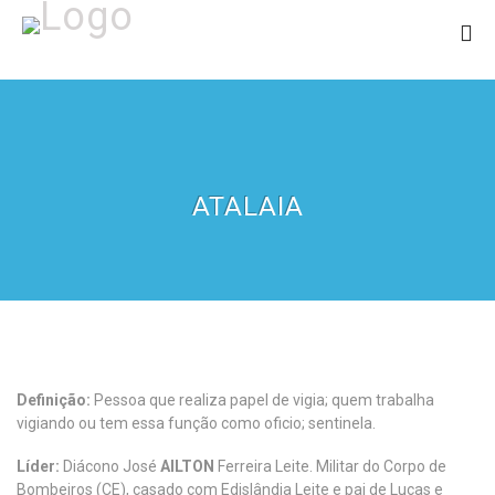
ATALAIA
Definição:
Pessoa que realiza papel de vigia; quem trabalha
vigiando ou tem essa função como oficio; sentinela.
Líder:
Diácono José
AILTON
Ferreira Leite. Militar do Corpo de
Bombeiros (CE), casado com Edislândia Leite e pai de Lucas e