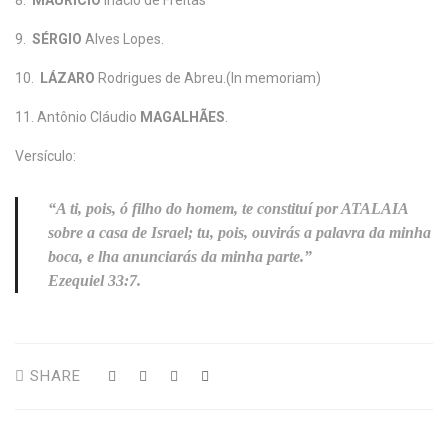
8.
MAURÍCIO
Inácio de Freitas
9.
SÉRGIO
Alves Lopes.
10.
LÁZARO
Rodrigues de Abreu.(In memoriam)
11. Antônio Cláudio
MAGALHÃES
.
Versículo:
“A ti, pois, ó filho do homem, te constituí por ATALAIA
sobre a casa de Israel; tu, pois, ouvirás a palavra da minha
boca, e lha anunciarás da minha parte.”
Ezequiel 33:7.
SHARE