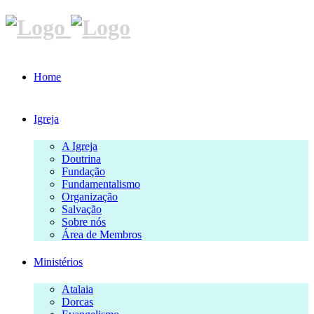
Home
Igreja
A Igreja
Doutrina
Fundação
Fundamentalismo
Organização
Salvação
Sobre nós
Área de Membros
Ministérios
Atalaia
Dorcas