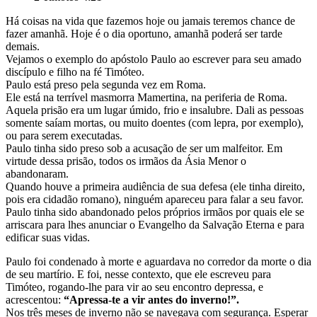
Há coisas na vida que fazemos hoje ou jamais teremos chance de
fazer amanhã. Hoje é o dia oportuno, amanhã poderá ser tarde
demais.
Vejamos o exemplo do apóstolo Paulo ao escrever para seu amado
discípulo e filho na fé Timóteo.
Paulo está preso pela segunda vez em Roma.
Ele está na terrível masmorra Mamertina, na periferia de Roma.
Aquela prisão era um lugar úmido, frio e insalubre. Dali as pessoas
somente saíam mortas, ou muito doentes (com lepra, por exemplo),
ou para serem executadas.
Paulo tinha sido preso sob a acusação de ser um malfeitor. Em
virtude dessa prisão, todos os irmãos da Ásia Menor o
abandonaram.
Quando houve a primeira audiência de sua defesa (ele tinha direito,
pois era cidadão romano), ninguém apareceu para falar a seu favor.
Paulo tinha sido abandonado pelos próprios irmãos por quais ele se
arriscara para lhes anunciar o Evangelho da Salvação Eterna e para
edificar suas vidas.
Paulo foi condenado à morte e aguardava no corredor da morte o dia
de seu martírio. E foi, nesse contexto, que ele escreveu para
Timóteo, rogando-lhe para vir ao seu encontro depressa, e
acrescentou:
“Apressa-te a vir antes do inverno!”.
Nos três meses de inverno não se navegava com segurança. Esperar