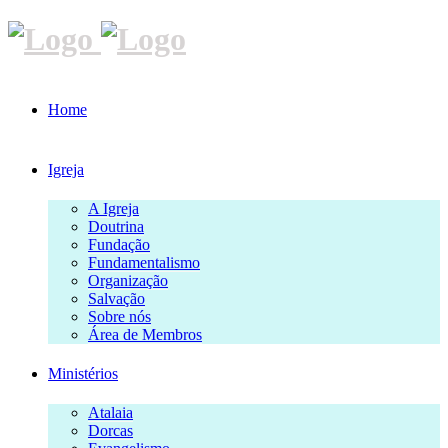
Home
Igreja
A Igreja
Doutrina
Fundação
Fundamentalismo
Organização
Salvação
Sobre nós
Área de Membros
Ministérios
Atalaia
Dorcas