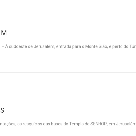
ÉM
À sudoeste de Jerusalém, entrada para o Monte Sião, e perto do Túmu
ES
es, os resquícios das bases do Templo do SENHOR, em Jerusalém, c