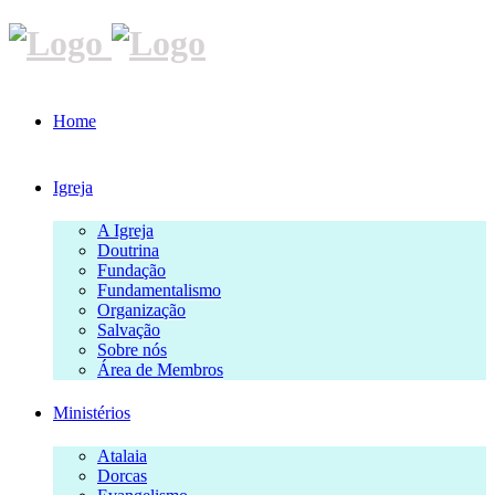
Home
Igreja
A Igreja
Doutrina
Fundação
Fundamentalismo
Organização
Salvação
Sobre nós
Área de Membros
Ministérios
Atalaia
Dorcas