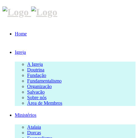
Home
Igreja
A Igreja
Doutrina
Fundação
Fundamentalismo
Organização
Salvação
Sobre nós
Área de Membros
Ministérios
Atalaia
Dorcas