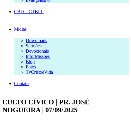
Evangelismo
CBD – CTBPL
Midias
Downloads
Sermões
Devocionais
InforMissões
Blog
Fotos
TvCristoeVida
Contato
CULTO CÍVICO | PR. JOSÉ
NOGUEIRA | 07/09/2025