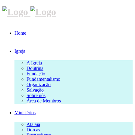
Home
Igreja
A Igreja
Doutrina
Fundação
Fundamentalismo
Organização
Salvação
Sobre nós
Área de Membros
Ministérios
Atalaia
Dorcas