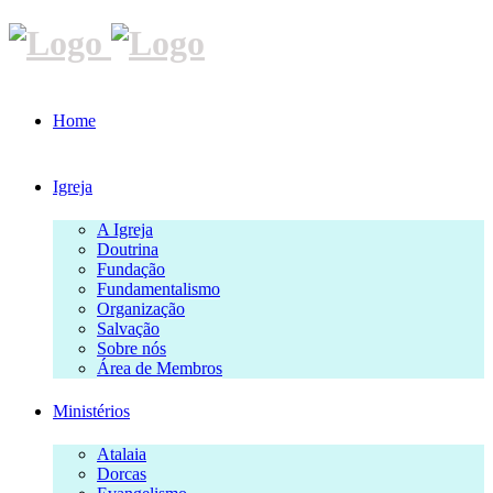
Home
Igreja
A Igreja
Doutrina
Fundação
Fundamentalismo
Organização
Salvação
Sobre nós
Área de Membros
Ministérios
Atalaia
Dorcas