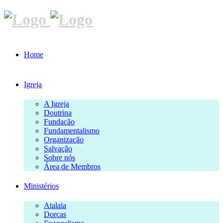
Home
Igreja
A Igreja
Doutrina
Fundação
Fundamentalismo
Organização
Salvação
Sobre nós
Área de Membros
Ministérios
Atalaia
Dorcas