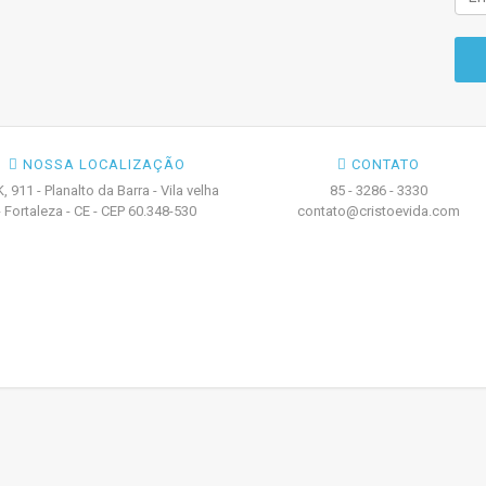
NOSSA LOCALIZAÇÃO
CONTATO
K, 911 - Planalto da Barra - Vila velha
85 - 3286 - 3330
- Fortaleza - CE - CEP 60.348-530
contato@cristoevida.com