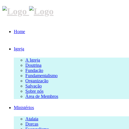
Home
Igreja
A Igreja
Doutrina
Fundação
Fundamentalismo
Organização
Salvação
Sobre nós
Área de Membros
Ministérios
Atalaia
Dorcas