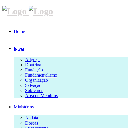
Home
Igreja
A Igreja
Doutrina
Fundação
Fundamentalismo
Organização
Salvação
Sobre nós
Área de Membros
Ministérios
Atalaia
Dorcas