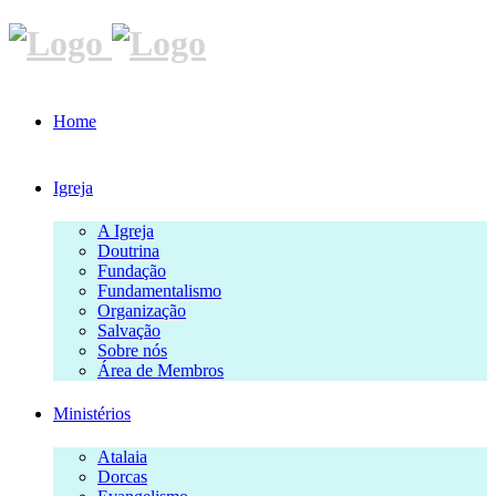
Home
Igreja
A Igreja
Doutrina
Fundação
Fundamentalismo
Organização
Salvação
Sobre nós
Área de Membros
Ministérios
Atalaia
Dorcas