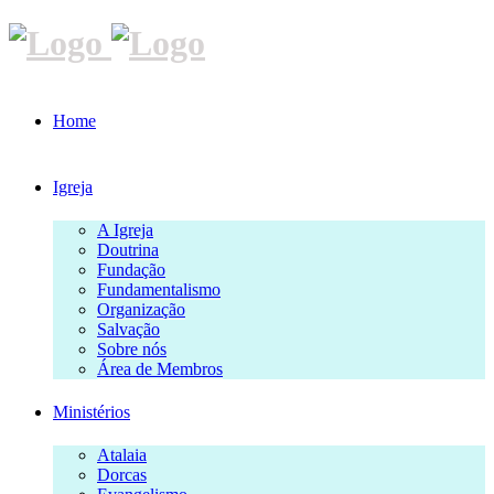
Home
Igreja
A Igreja
Doutrina
Fundação
Fundamentalismo
Organização
Salvação
Sobre nós
Área de Membros
Ministérios
Atalaia
Dorcas