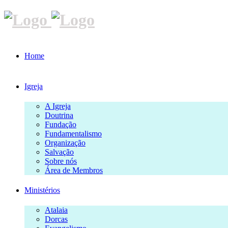
Home
Igreja
A Igreja
Doutrina
Fundação
Fundamentalismo
Organização
Salvação
Sobre nós
Área de Membros
Ministérios
Atalaia
Dorcas