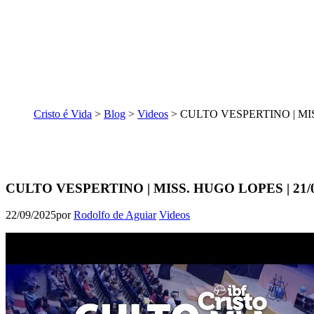
Cristo é Vida
>
Blog
>
Videos
>
CULTO VESPERTINO | MISS
CULTO VESPERTINO | MISS. HUGO LOPES | 21/0
22/09/2025
por
Rodolfo de Aguiar
Videos