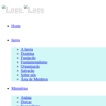
Home
Igreja
A Igreja
Doutrina
Fundação
Fundamentalismo
Organização
Salvação
Sobre nós
Área de Membros
Ministérios
Atalaia
Dorcas