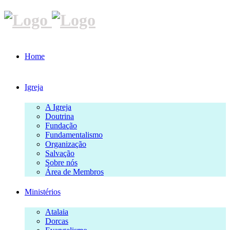
Home
Igreja
A Igreja
Doutrina
Fundação
Fundamentalismo
Organização
Salvação
Sobre nós
Área de Membros
Ministérios
Atalaia
Dorcas