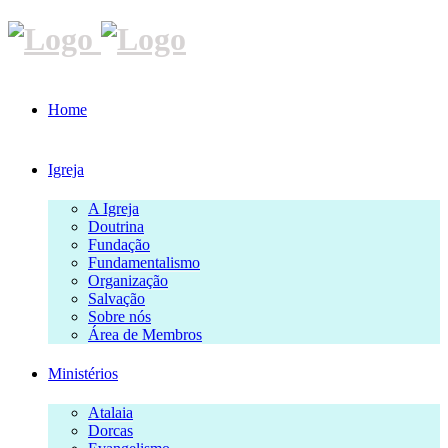
Home
Igreja
A Igreja
Doutrina
Fundação
Fundamentalismo
Organização
Salvação
Sobre nós
Área de Membros
Ministérios
Atalaia
Dorcas