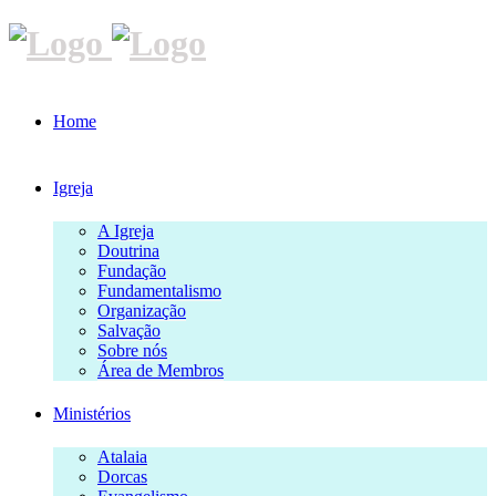
Home
Igreja
A Igreja
Doutrina
Fundação
Fundamentalismo
Organização
Salvação
Sobre nós
Área de Membros
Ministérios
Atalaia
Dorcas