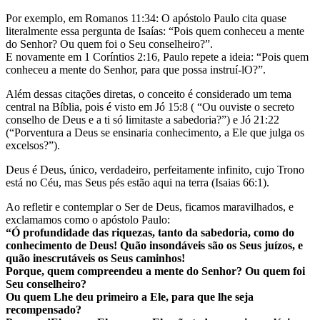
Por exemplo, em Romanos 11:34: O apóstolo Paulo cita quase
literalmente essa pergunta de Isaías: “Pois quem conheceu a mente
do Senhor? Ou quem foi o Seu conselheiro?”.
E novamente em 1 Coríntios 2:16, Paulo repete a ideia: “Pois quem
conheceu a mente do Senhor, para que possa instruí-lO?”.
Além dessas citações diretas, o conceito é considerado um tema
central na Bíblia, pois é visto em Jó 15:8 ( “Ou ouviste o secreto
conselho de Deus e a ti só limitaste a sabedoria?”) e Jó 21:22
(“Porventura a Deus se ensinaria conhecimento, a Ele que julga os
excelsos?”).
Deus é Deus, único, verdadeiro, perfeitamente infinito, cujo Trono
está no Céu, mas Seus pés estão aqui na terra (Isaias 66:1).
Ao refletir e contemplar o Ser de Deus, ficamos maravilhados, e
exclamamos como o apóstolo Paulo:
“Ó profundidade das riquezas, tanto da sabedoria, como do
conhecimento de Deus! Quão insondáveis são os Seus juízos, e
quão inescrutáveis os Seus caminhos!
Porque, quem compreendeu a mente do Senhor? Ou quem foi
Seu conselheiro?
Ou quem Lhe deu primeiro a Ele, para que lhe seja
recompensado?