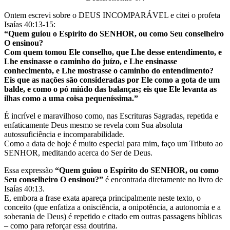
Ontem escrevi sobre o DEUS INCOMPARÁVEL e citei o profeta
Isaías 40:13-15:
“Quem guiou o Espírito do SENHOR, ou como Seu conselheiro
O ensinou?
Com quem tomou Ele conselho, que Lhe desse entendimento, e
Lhe ensinasse o caminho do juízo, e Lhe ensinasse
conhecimento, e Lhe mostrasse o caminho do entendimento?
Eis que as nações são consideradas por Ele como a gota de um
balde, e como o pó miúdo das balanças; eis que Ele levanta as
ilhas como a uma coisa pequeníssima.”
É incrível e maravilhoso como, nas Escrituras Sagradas, repetida e
enfaticamente Deus mesmo se revela com Sua absoluta
autossuficiência e incomparabilidade.
Como a data de hoje é muito especial para mim, faço um Tributo ao
SENHOR, meditando acerca do Ser de Deus.
Essa expressão
“Quem guiou o Espírito do SENHOR, ou como
Seu conselheiro O ensinou?”
é encontrada diretamente no livro de
Isaías 40:13.
E, embora a frase exata apareça principalmente neste texto, o
conceito (que enfatiza a onisciência, a onipotência, a autonomia e a
soberania de Deus) é repetido e citado em outras passagens bíblicas
– como para reforçar essa doutrina.