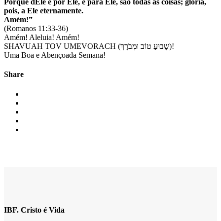
Porque dEle e por Ele, e para Ele, são todas as coisas; glória,
pois, a Ele eternamente.
Amém!”
(Romanos 11:33-36)
Amém! Aleluia! Amém!
SHAVUAH TOV UMEVORACH (שָבוּעַ טוֹב וּמְבֹרָךְ)!
Uma Boa e Abençoada Semana!
Share
IBF. Cristo é Vida