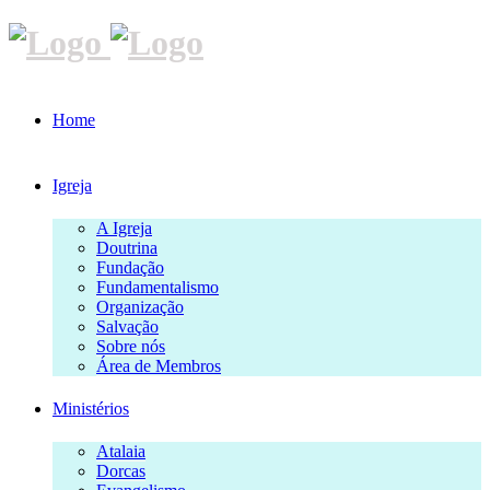
Home
Igreja
A Igreja
Doutrina
Fundação
Fundamentalismo
Organização
Salvação
Sobre nós
Área de Membros
Ministérios
Atalaia
Dorcas