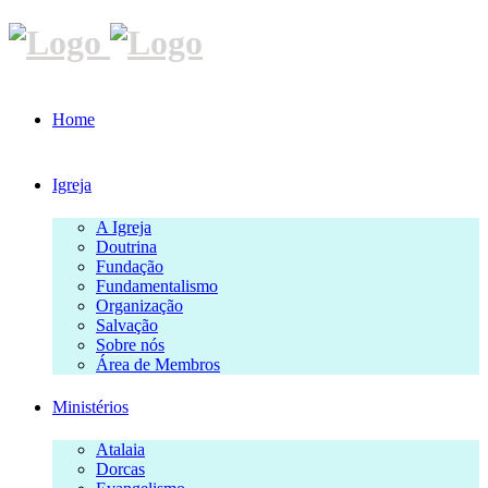
Home
Igreja
A Igreja
Doutrina
Fundação
Fundamentalismo
Organização
Salvação
Sobre nós
Área de Membros
Ministérios
Atalaia
Dorcas