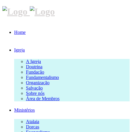
Home
Igreja
A Igreja
Doutrina
Fundação
Fundamentalismo
Organização
Salvação
Sobre nós
Área de Membros
Ministérios
Atalaia
Dorcas