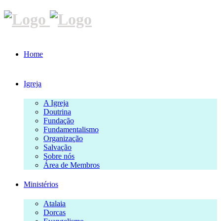
Home
Igreja
A Igreja
Doutrina
Fundação
Fundamentalismo
Organização
Salvação
Sobre nós
Área de Membros
Ministérios
Atalaia
Dorcas