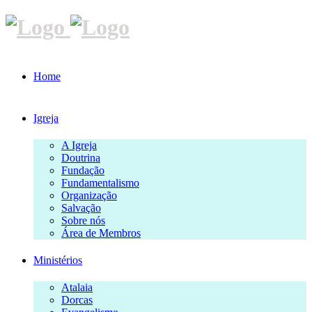
Home
Igreja
A Igreja
Doutrina
Fundação
Fundamentalismo
Organização
Salvação
Sobre nós
Área de Membros
Ministérios
Atalaia
Dorcas