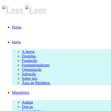
Home
Igreja
A Igreja
Doutrina
Fundação
Fundamentalismo
Organização
Salvação
Sobre nós
Área de Membros
Ministérios
Atalaia
Dorcas