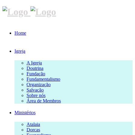
Home
Igreja
A Igreja
Doutrina
Fundação
Fundamentalismo
Organização
Salvação
Sobre nós
Área de Membros
Ministérios
Atalaia
Dorcas