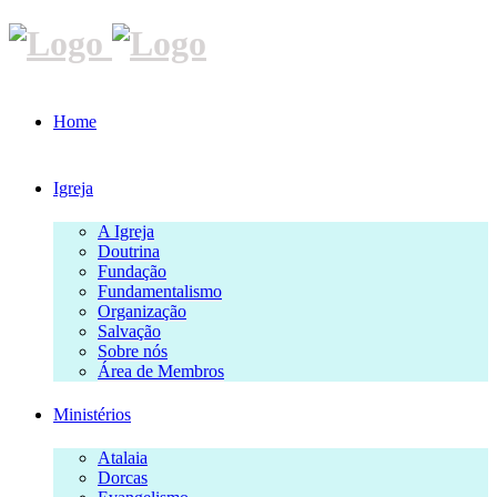
Home
Igreja
A Igreja
Doutrina
Fundação
Fundamentalismo
Organização
Salvação
Sobre nós
Área de Membros
Ministérios
Atalaia
Dorcas