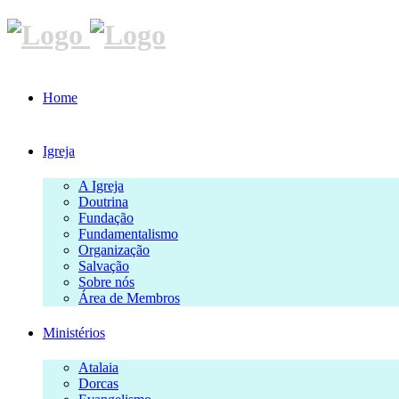
Home
Igreja
A Igreja
Doutrina
Fundação
Fundamentalismo
Organização
Salvação
Sobre nós
Área de Membros
Ministérios
Atalaia
Dorcas