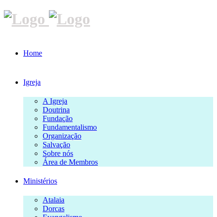
Home
Igreja
A Igreja
Doutrina
Fundação
Fundamentalismo
Organização
Salvação
Sobre nós
Área de Membros
Ministérios
Atalaia
Dorcas