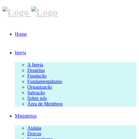
Home
Igreja
A Igreja
Doutrina
Fundação
Fundamentalismo
Organização
Salvação
Sobre nós
Área de Membros
Ministérios
Atalaia
Dorcas