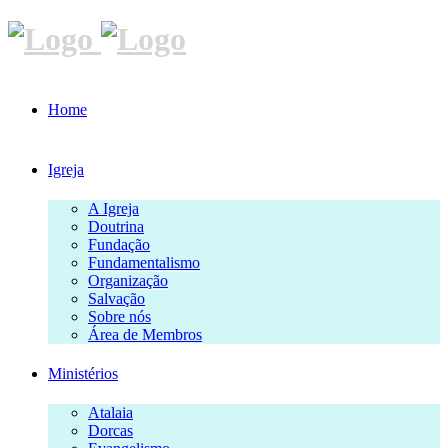
Home
Igreja
A Igreja
Doutrina
Fundação
Fundamentalismo
Organização
Salvação
Sobre nós
Área de Membros
Ministérios
Atalaia
Dorcas