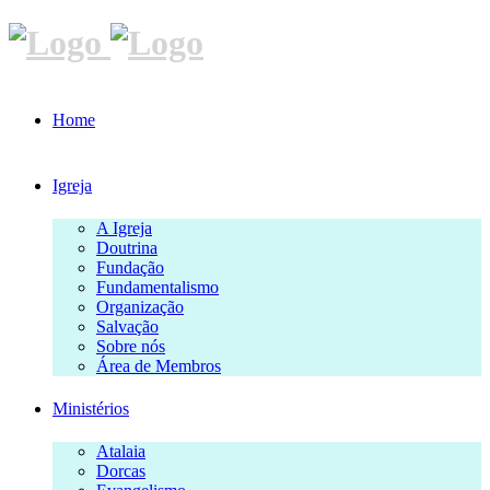
Home
Igreja
A Igreja
Doutrina
Fundação
Fundamentalismo
Organização
Salvação
Sobre nós
Área de Membros
Ministérios
Atalaia
Dorcas