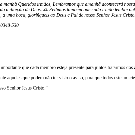
hã Queridos irmãos, Lembramos que amanhã acontecerá nossa Ass
ando a direção de Deus. 🙏 Pedimos também que cada irmão lembre outr
es, a uma boca, glorifiqueis ao Deus e Pai de nosso Senhor Jesus Cr
 60348-530
portante que cada membro esteja presente para juntos tratarmos dos a
e aqueles que podem não ter visto o aviso, para que todos estejam cien
sso Senhor Jesus Cristo.”