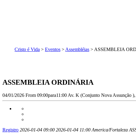
Cristo é Vida
>
Eventos
>
Assembléias
>
ASSEMBLEIA ORD
ASSEMBLEIA ORDINÁRIA
04/01/2026
From
09:00
para11:00
Av. K (Conjunto Nova Assunção ), 
Registro
2026-01-04 09:00
2026-01-04 11:00
America/Fortaleza
AS