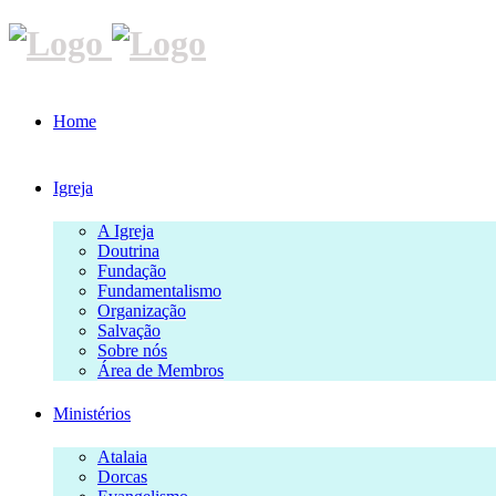
Home
Igreja
A Igreja
Doutrina
Fundação
Fundamentalismo
Organização
Salvação
Sobre nós
Área de Membros
Ministérios
Atalaia
Dorcas