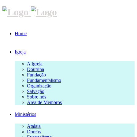
Home
Igreja
A Igreja
Doutrina
Fundação
Fundamentalismo
Organização
Salvação
Sobre nós
Área de Membros
Ministérios
Atalaia
Dorcas