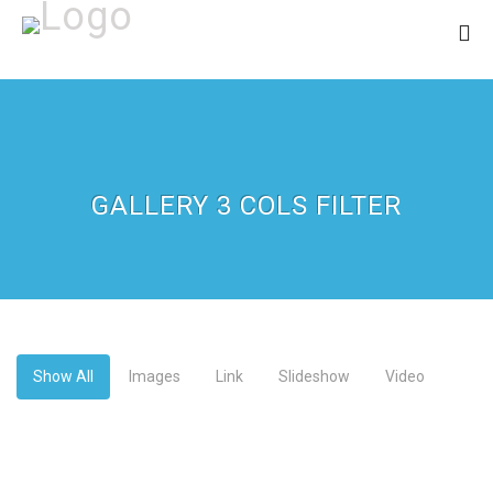
GALLERY 3 COLS FILTER
Show All
Images
Link
Slideshow
Video