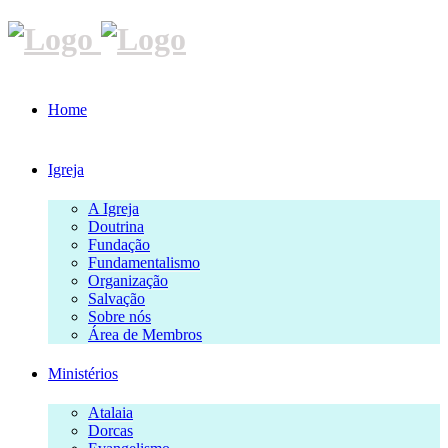
Home
Igreja
A Igreja
Doutrina
Fundação
Fundamentalismo
Organização
Salvação
Sobre nós
Área de Membros
Ministérios
Atalaia
Dorcas