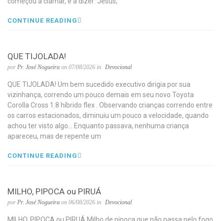
começou a clamar, e a dizer: Jesus,
CONTINUE READING
QUE TIJOLADA!
por
Pr. José Nogueira
on 07/08/2026 in
Devocional
QUE TIJOLADA! Um bem sucedido executivo dirigia por sua
vizinhança, correndo um pouco demais em seu novo Toyota
Corolla Cross 1.8 híbrido flex . Observando crianças correndo entre
os carros estacionados, diminuiu um pouco a velocidade, quando
achou ter visto algo… Enquanto passava, nenhuma criança
apareceu, mas de repente um
CONTINUE READING
MILHO, PIPOCA ou PIRUÁ
por
Pr. José Nogueira
on 06/08/2026 in
Devocional
MILHO, PIPOCA ou PIRUÁ Milho de pipoca que não passa pelo fogo