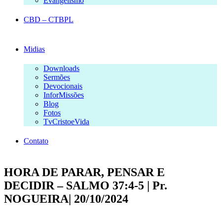
Evangelismo
CBD – CTBPL
Midias
Downloads
Sermões
Devocionais
InforMissões
Blog
Fotos
TvCristoeVida
Contato
HORA DE PARAR, PENSAR E
DECIDIR – SALMO 37:4-5 | Pr.
NOGUEIRA| 20/10/2024