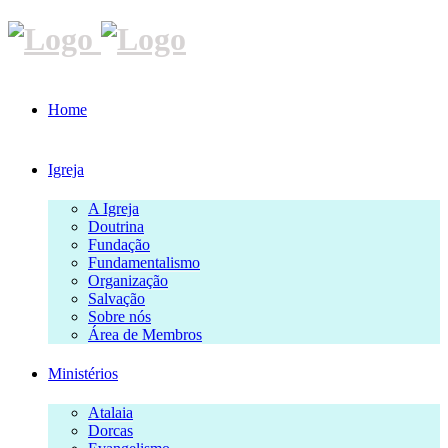
Home
Igreja
A Igreja
Doutrina
Fundação
Fundamentalismo
Organização
Salvação
Sobre nós
Área de Membros
Ministérios
Atalaia
Dorcas