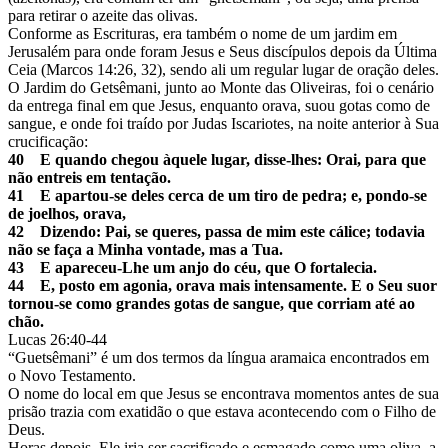
para retirar o azeite das olivas.
Conforme as Escrituras, era também o nome de um jardim em
Jerusalém para onde foram Jesus e Seus discípulos depois da Última
Ceia (Marcos 14:26, 32), sendo ali um regular lugar de oração deles.
O Jardim do Getsêmani, junto ao Monte das Oliveiras, foi o cenário
da entrega final em que Jesus, enquanto orava, suou gotas como de
sangue, e onde foi traído por Judas Iscariotes, na noite anterior à Sua
crucificação:
40 E quando chegou àquele lugar, disse-lhes: Orai, para que
não entreis em tentação.
41 E apartou-se deles cerca de um tiro de pedra; e, pondo-se
de joelhos, orava,
42 Dizendo: Pai, se queres, passa de mim este cálice; todavia
não se faça a Minha vontade, mas a Tua.
43 E apareceu-Lhe um anjo do céu, que O fortalecia.
44 E, posto em agonia, orava mais intensamente. E o Seu suor
tornou-se como grandes gotas de sangue, que corriam até ao
chão.
Lucas 26:40-44
“Guetsêmani” é um dos termos da língua aramaica encontrados em
o Novo Testamento.
O nome do local em que Jesus se encontrava momentos antes de sua
prisão trazia com exatidão o que estava acontecendo com o Filho de
Deus.
Horas depois, Ele iria ser sacrificado e esmagado como uma oliva, a