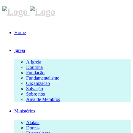
Home
Igreja
A Igreja
Doutrina
Fundação
Fundamentalismo
Organização
Salvação
Sobre nós
Área de Membros
Ministérios
Atalaia
Dorcas