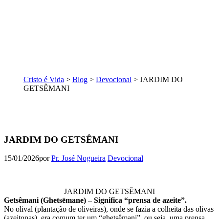
Cristo é Vida
>
Blog
>
Devocional
>
JARDIM DO
GETSÊMANI
JARDIM DO GETSÊMANI
15/01/2026
por
Pr. José Nogueira
Devocional
JARDIM DO GETSÊMANI
Getsêmani (Ghetsēmane) – Significa “prensa de azeite”.
No olival (plantação de oliveiras), onde se fazia a colheita das olivas
(azeitonas), era comum ter um “ghetsêmani”, ou seja, uma prensa