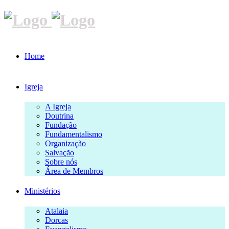
Home
Igreja
A Igreja
Doutrina
Fundação
Fundamentalismo
Organização
Salvação
Sobre nós
Área de Membros
Ministérios
Atalaia
Dorcas