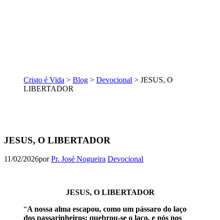
Cristo é Vida
>
Blog
>
Devocional
>
JESUS, O
LIBERTADOR
JESUS, O LIBERTADOR
11/02/2026
por
Pr. José Nogueira
Devocional
JESUS, O LIBERTADOR
“
A nossa alma escapou, como um pássaro do laço
dos passarinheiros; quebrou-se o laço, e nós nos