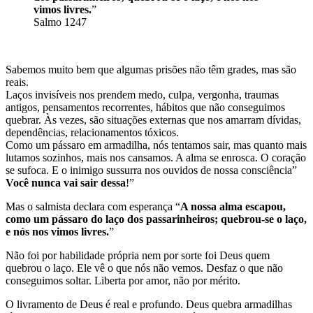
vimos livres.
”
Salmo 1247
Sabemos muito bem que algumas prisões não têm grades, mas são
reais.
Laços invisíveis nos prendem medo, culpa, vergonha, traumas
antigos, pensamentos recorrentes, hábitos que não conseguimos
quebrar. Às vezes, são situações externas que nos amarram dívidas,
dependências, relacionamentos tóxicos.
Como um pássaro em armadilha, nós tentamos sair, mas quanto mais
lutamos sozinhos, mais nos cansamos. A alma se enrosca. O coração
se sufoca. E o inimigo sussurra nos ouvidos de nossa consciência”
Você nunca vai sair dessa
!”
Mas o salmista declara com esperança “
A nossa alma escapou,
como um pássaro do laço dos passarinheiros; quebrou-se o laço,
e nós nos vimos livres.
”
Não foi por habilidade própria nem por sorte foi Deus quem
quebrou o laço. Ele vê o que nós não vemos. Desfaz o que não
conseguimos soltar. Liberta por amor, não por mérito.
O livramento de Deus é real e profundo. Deus quebra armadilhas