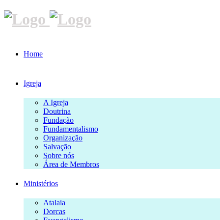
Home
Igreja
A Igreja
Doutrina
Fundação
Fundamentalismo
Organização
Salvação
Sobre nós
Área de Membros
Ministérios
Atalaia
Dorcas