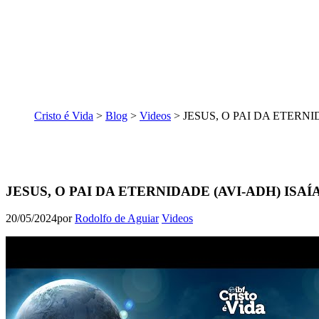
Cristo é Vida
>
Blog
>
Videos
>
JESUS, O PAI DA ETERNID
JESUS, O PAI DA ETERNIDADE (AVI-ADH) ISAÍAS
20/05/2024
por
Rodolfo de Aguiar
Videos