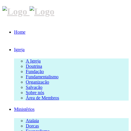
Home
Igreja
A Igreja
Doutrina
Fundação
Fundamentalismo
Organização
Salvação
Sobre nós
Área de Membros
Ministérios
Atalaia
Dorcas