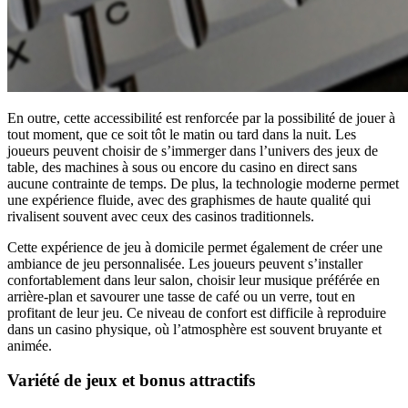
En outre, cette accessibilité est renforcée par la possibilité de jouer à
tout moment, que ce soit tôt le matin ou tard dans la nuit. Les
joueurs peuvent choisir de s’immerger dans l’univers des jeux de
table, des machines à sous ou encore du casino en direct sans
aucune contrainte de temps. De plus, la technologie moderne permet
une expérience fluide, avec des graphismes de haute qualité qui
rivalisent souvent avec ceux des casinos traditionnels.
Cette expérience de jeu à domicile permet également de créer une
ambiance de jeu personnalisée. Les joueurs peuvent s’installer
confortablement dans leur salon, choisir leur musique préférée en
arrière-plan et savourer une tasse de café ou un verre, tout en
profitant de leur jeu. Ce niveau de confort est difficile à reproduire
dans un casino physique, où l’atmosphère est souvent bruyante et
animée.
Variété de jeux et bonus attractifs