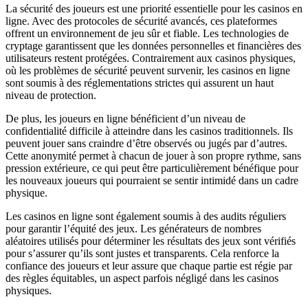
La sécurité des joueurs est une priorité essentielle pour les casinos en
ligne. Avec des protocoles de sécurité avancés, ces plateformes
offrent un environnement de jeu sûr et fiable. Les technologies de
cryptage garantissent que les données personnelles et financières des
utilisateurs restent protégées. Contrairement aux casinos physiques,
où les problèmes de sécurité peuvent survenir, les casinos en ligne
sont soumis à des réglementations strictes qui assurent un haut
niveau de protection.
De plus, les joueurs en ligne bénéficient d’un niveau de
confidentialité difficile à atteindre dans les casinos traditionnels. Ils
peuvent jouer sans craindre d’être observés ou jugés par d’autres.
Cette anonymité permet à chacun de jouer à son propre rythme, sans
pression extérieure, ce qui peut être particulièrement bénéfique pour
les nouveaux joueurs qui pourraient se sentir intimidé dans un cadre
physique.
Les casinos en ligne sont également soumis à des audits réguliers
pour garantir l’équité des jeux. Les générateurs de nombres
aléatoires utilisés pour déterminer les résultats des jeux sont vérifiés
pour s’assurer qu’ils sont justes et transparents. Cela renforce la
confiance des joueurs et leur assure que chaque partie est régie par
des règles équitables, un aspect parfois négligé dans les casinos
physiques.