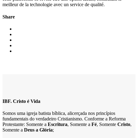
meilleur de la technologie avec un service de qualité.
Share
IBF. Cristo é Vida
Somos uma igreja batista bíblica, alicerçada nos princípios
fundamentais do verdadeiro Cristianismo. Conforme a Reforma
Protestante: Somente a
Escritura
, Somente a
Fé
, Somente
Cristo
,
Somente a
Deus a Glória
;