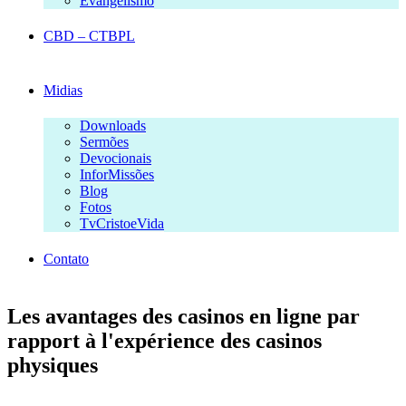
Evangelismo
CBD – CTBPL
Midias
Downloads
Sermões
Devocionais
InforMissões
Blog
Fotos
TvCristoeVida
Contato
Les avantages des casinos en ligne par
rapport à l'expérience des casinos
physiques