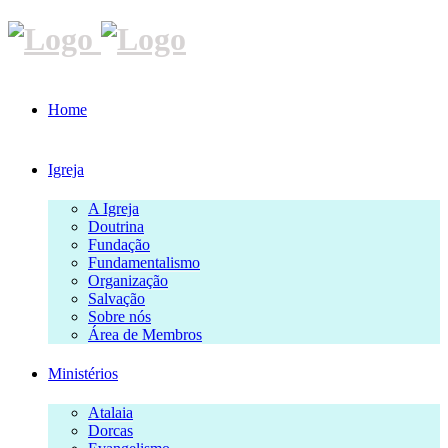
Home
Igreja
A Igreja
Doutrina
Fundação
Fundamentalismo
Organização
Salvação
Sobre nós
Área de Membros
Ministérios
Atalaia
Dorcas