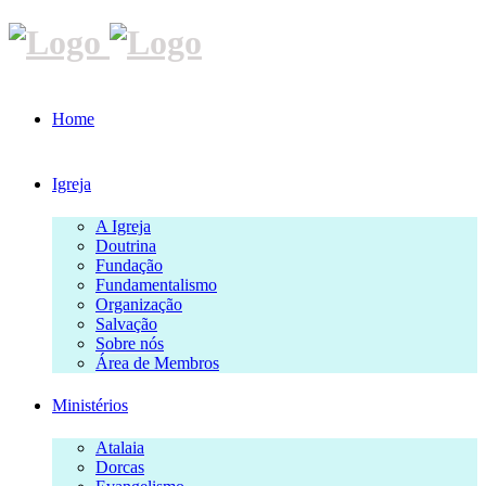
Home
Igreja
A Igreja
Doutrina
Fundação
Fundamentalismo
Organização
Salvação
Sobre nós
Área de Membros
Ministérios
Atalaia
Dorcas