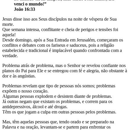
venci o mundo!”
João 16:33
Jesus disse isso aos Seus discípulos na noite de véspera de Sua
morte.
Que semana intensa, conflitante e cheia de perigos e tensões foi
aquela!
Desde domingo, após a Sua Entrada em Jerusalém, começaram os
conflitos e debates com os fariseus e saduceus, pois a religião
estabelecida e tradicional é implacável quando confrontada com a
verdade.
Problema atrás de problema, mas o Senhor se revelou confiante nos
planos do Pai para Ele e se entregou com fé e alegria, não obstante à
dor e às angústias.
Problemas revelam que tipo de pessoas nós somos; problemas
expõem o nosso coração.
Algumas pessoas explodem e desistem diante de problemas.
Já outras negam que existam os problemas, e correm para os
antidepressivos, álcool e até drogas.
Têm os que jogam a culpa em outras pessoas pelos problemas.
Mas, têm aquelas pessoas que, tendo orado e se preparado na
Palavra e na oração, levantam-se e partem para enfrentar os