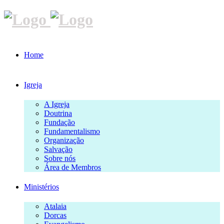
Home
Igreja
A Igreja
Doutrina
Fundação
Fundamentalismo
Organização
Salvação
Sobre nós
Área de Membros
Ministérios
Atalaia
Dorcas