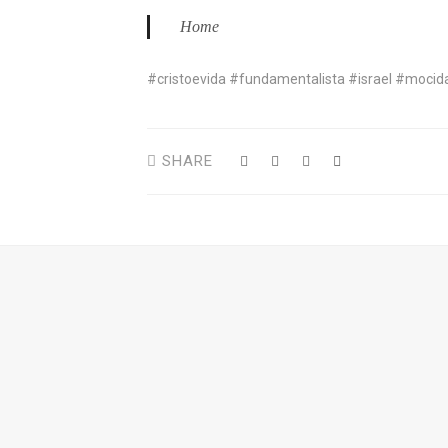
Home
#cristoevida #fundamentalista #israel #mocid
SHARE