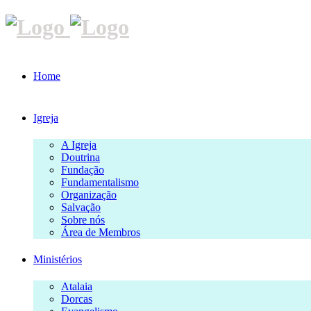
Home
Igreja
A Igreja
Doutrina
Fundação
Fundamentalismo
Organização
Salvação
Sobre nós
Área de Membros
Ministérios
Atalaia
Dorcas