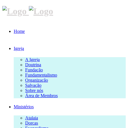
Home
Igreja
A Igreja
Doutrina
Fundação
Fundamentalismo
Organização
Salvação
Sobre nós
Área de Membros
Ministérios
Atalaia
Dorcas