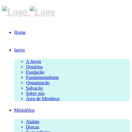
Home
Igreja
A Igreja
Doutrina
Fundação
Fundamentalismo
Organização
Salvação
Sobre nós
Área de Membros
Ministérios
Atalaia
Dorcas